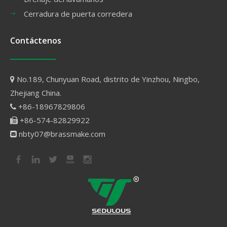
Cerradura de puerta corredera
Contáctenos
No.189, Chunyuan Road, distrito de Yinzhou, Ningbo,

Zhejiang China.
+86-18967829806

+86-574-82829922

nbty07@brassmake.com
