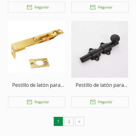
puertas, pestillo para
puertas, pestillo para
Preguntar
Preguntar
muebles
muebles
Pestillo de latón para
Pestillo de latón para
puertas, herrajes para
puertas, herrajes para
puertas, pestillo para
puertas, pestillo para
Preguntar
Preguntar
muebles
muebles
1
2
»