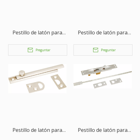
Pestillo de latón para
Pestillo de latón para
puertas, herrajes para
puertas, herrajes para
puertas, pestillo para
puertas, pestillo para
Preguntar
Preguntar
muebles
muebles
Pestillo de latón para
Pestillo de latón para
puertas, herrajes para
puertas, herrajes para