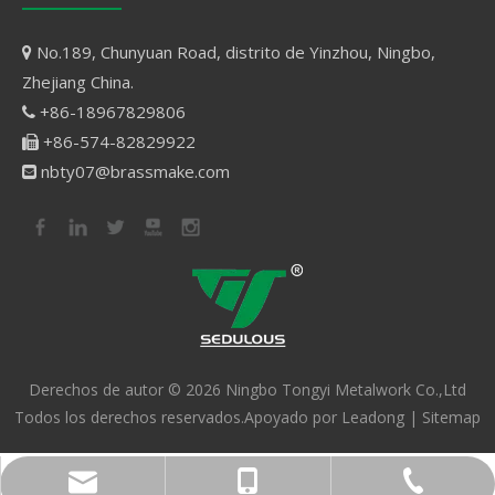
No.189, Chunyuan Road, distrito de Yinzhou, Ningbo,

Zhejiang China.
+86-18967829806

+86-574-82829922

nbty07@brassmake.com

Derechos de autor ©
2026
Ningbo Tongyi Metalwork Co.,Ltd
Todos los derechos reservados.Apoyado por
Leadong
|
Sitemap
nbty07@brassmake.com
+86-574-82829922
+86-18967829806