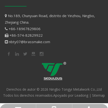
No.189, Chunyuan Road, distrito de Yinzhou, Ningbo,

Zhejiang China.
+86-18967829806

+86-574-82829922

nbty07@brassmake.com

Derechos de autor ©
2026
Ningbo Tongyi Metalwork Co.,Ltd
Todos los derechos reservados.Apoyado por
Leadong
|
Sitemap