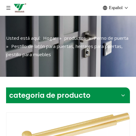
Español
Usted está aquí:
Hogar
»
productos
»
Perno de puerta
»
Pestillo de latón para puertas, herrajes para puertas,
pestillo para muebles
categoria de producto