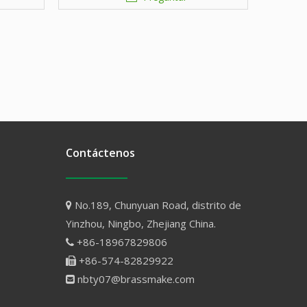
Contáctenos
No.189, Chunyuan Road, distrito de

Yinzhou, Ningbo, Zhejiang China.
+86-18967829806

+86-574-82829922

nbty07@brassmake.com
