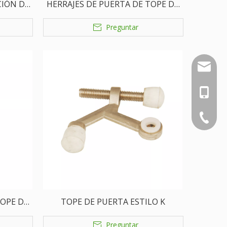
CIÓN DE
HERRAJES DE PUERTA DE TOPE DE
PUERTA DE LATÓN
Preguntar
nbty07
+86-18
+86-574
TOPE DE
TOPE DE PUERTA ESTILO K
Preguntar