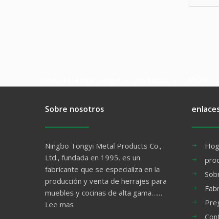
Usted está aquí:
Hogar
»
productos
»
TAPÓN
Sobre nosotros
enlace
Ningbo Tongyi Metal Products Co.,
Hog
Ltd., fundada en 1995, es un
pro
fabricante que se especializa en la
Sob
producción y venta de herrajes para
Fabr
muebles y cocinas de alta gama……
Pre
Lee mas
Con