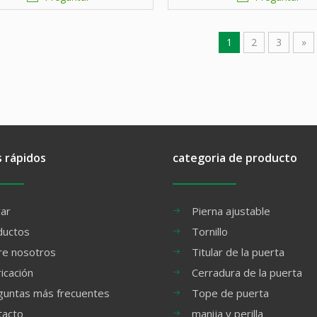
1
2
3
»
s rápidos
categoria de producto
ar
Pierna ajustable
ductos
Tornillo
re nosotros
Titular de la puerta
icación
Cerradura de la puerta
guntas más frecuentes
Tope de puerta
tacto
manija y perilla