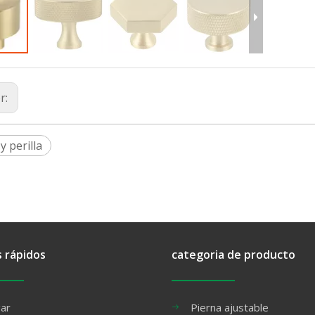
r:
y perilla
s rápidos
categoria de producto
ar
Pierna ajustable