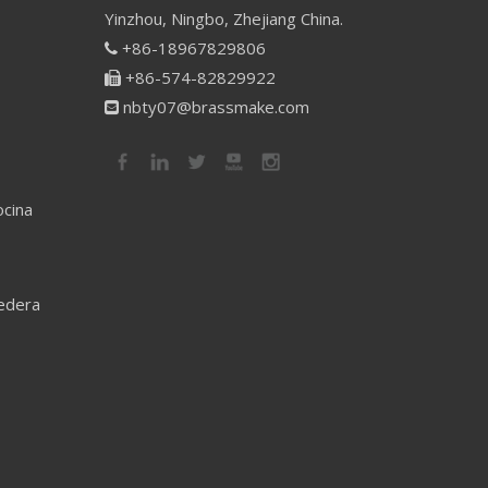
Yinzhou, Ningbo, Zhejiang China.
+86-18967829806

+86-574-82829922

nbty07@brassmake.com

ocina
redera