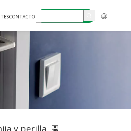
NTES
CONTACTO
ija y perilla