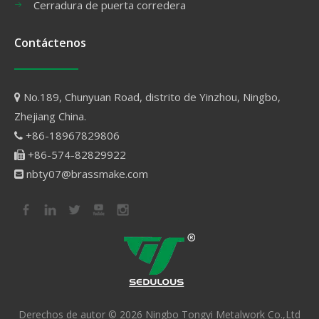
Cerradura de puerta corredera
Contáctenos
No.189, Chunyuan Road, distrito de Yinzhou, Ningbo,

Zhejiang China.
+86-18967829806

+86-574-82829922

nbty07@brassmake.com

Derechos de autor ©
2026
Ningbo Tongyi Metalwork Co.,Ltd