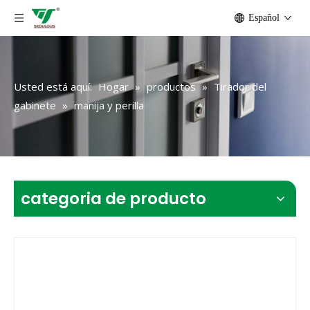
Español
Usted está aquí:
Hogar
»
productos
»
Tirador del
gabinete
»
manija y perilla
categoria de producto