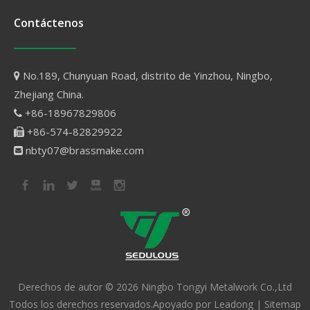
Contáctenos
No.189, Chunyuan Road, distrito de Yinzhou, Ningbo,

Zhejiang China.
+86-18967829806

+86-574-82829922

nbty07@brassmake.com

Derechos de autor ©
2026
Ningbo Tongyi Metalwork Co.,Ltd
Todos los derechos reservados.Apoyado por
Leadong
|
Sitemap