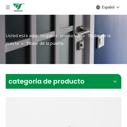
Español
Usted está aquí:
Hogar
»
productos
»
Titular de la
puerta
»
Titular de la puerta
categoria de producto