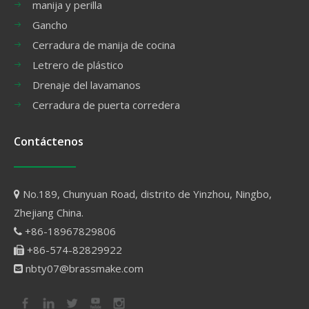
manija y perilla
Gancho
Cerradura de manija de cocina
Letrero de plástico
Drenaje del lavamanos
Cerradura de puerta corredera
Contáctenos
No.189, Chunyuan Road, distrito de Yinzhou, Ningbo,

Zhejiang China.
+86-18967829806

+86-574-82829922

nbty07@brassmake.com
