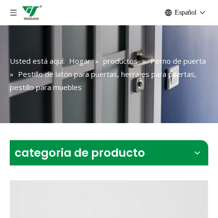
Español
Usted está aquí:
Hogar
»
productos
»
Perno de puerta
»
Pestillo de latón para puertas, herrajes para puertas,
pestillo para muebles
categoria de producto