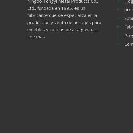
Ningbo Tongyi Metal Products Co.,
Hog
Ltd., fundada en 1995, es un
pro
fabricante que se especializa en la
Sob
producción y venta de herrajes para
Fabr
muebles y cocinas de alta gama……
Pre
Lee mas
Con