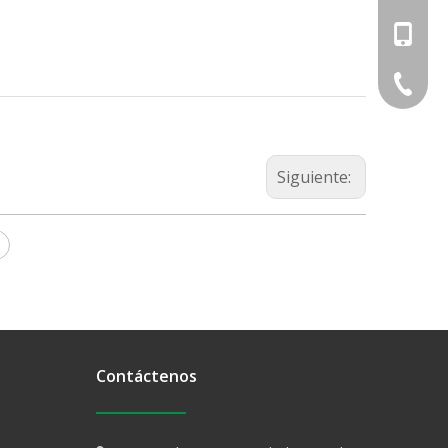
+86-18
+86-574
Siguiente:
Contáctenos