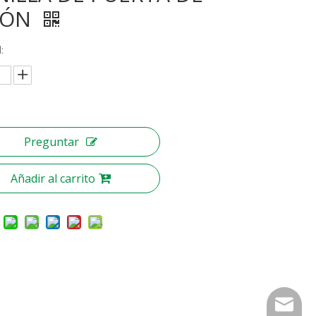
TÓN
:
Preguntar
Añadir al carrito
nbty07