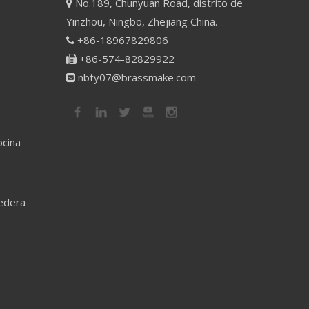
No.189, Chunyuan Road, distrito de

Yinzhou, Ningbo, Zhejiang China.
+86-18967829806

+86-574-82829922

nbty07@brassmake.com

ocina
redera