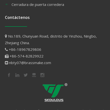
Cerradura de puerta corredera
Contáctenos
No.189, Chunyuan Road, distrito de Yinzhou, Ningbo,

Zhejiang China.
+86-18967829806

+86-574-82829922

nbty07@brassmake.com
