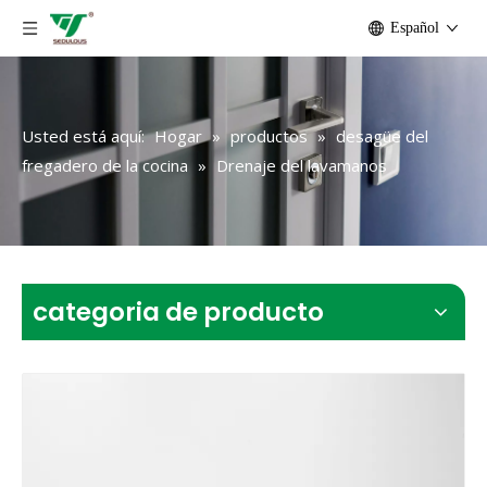
Español
Usted está aquí:
Hogar
»
productos
»
desagüe del
fregadero de la cocina
»
Drenaje del lavamanos
categoria de producto