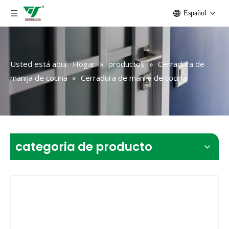
Español
Usted está aquí:
Hogar
»
productos
»
Cerradura de
manija de cocina
»
Cerradura de manija de cocina
categoria de producto