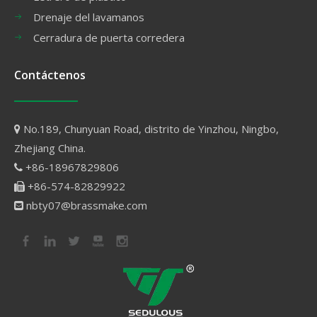
Drenaje del lavamanos
Cerradura de puerta corredera
Contáctenos
No.189, Chunyuan Road, distrito de Yinzhou, Ningbo,

Zhejiang China.
+86-18967829806

+86-574-82829922

nbty07@brassmake.com
